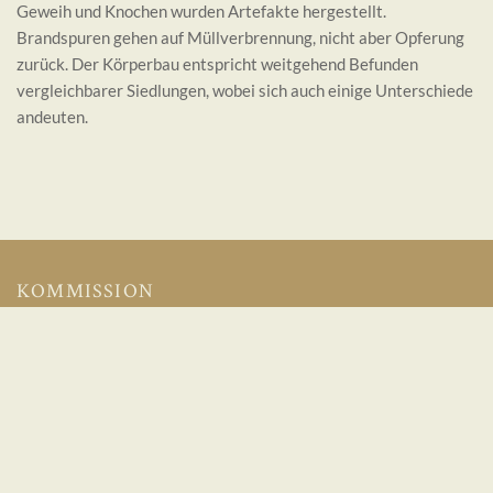
Geweih und Knochen wurden Artefakte hergestellt.
Brandspuren gehen auf Müllverbrennung, nicht aber Opferung
zurück. Der Körperbau entspricht weitgehend Befunden
vergleichbarer Siedlungen, wobei sich auch einige Unterschiede
andeuten.
KOMMISSION
Geschichte, Förderung, Satzung und Downloads
Jahrestagungen
Impressum
Datenschutz
KONTAKT
Archäologische Kommission für Niedersachsen e. V.