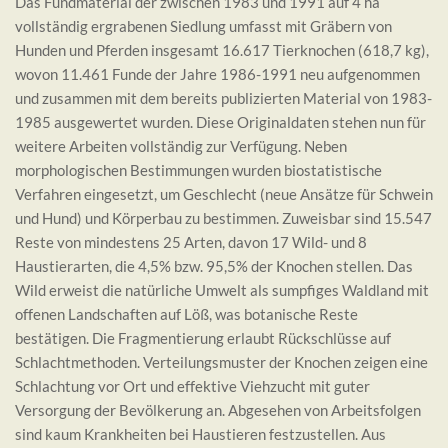
Das Fundmaterial der zwischen 1983 und 1991 auf 4 ha
vollständig ergrabenen Siedlung umfasst mit Gräbern von
Hunden und Pferden insgesamt 16.617 Tierknochen (618,7 kg),
wovon 11.461 Funde der Jahre 1986-1991 neu aufgenommen
und zusammen mit dem bereits publizierten Material von 1983-
1985 ausgewertet wurden. Diese Originaldaten stehen nun für
weitere Arbeiten vollständig zur Verfügung. Neben
morphologischen Bestimmungen wurden biostatistische
Verfahren eingesetzt, um Geschlecht (neue Ansätze für Schwein
und Hund) und Körperbau zu bestimmen. Zuweisbar sind 15.547
Reste von mindestens 25 Arten, davon 17 Wild- und 8
Haustierarten, die 4,5% bzw. 95,5% der Knochen stellen. Das
Wild erweist die natürliche Umwelt als sumpfiges Waldland mit
offenen Landschaften auf Löß, was botanische Reste
bestätigen. Die Fragmentierung erlaubt Rückschlüsse auf
Schlachtmethoden. Verteilungsmuster der Knochen zeigen eine
Schlachtung vor Ort und effektive Viehzucht mit guter
Versorgung der Bevölkerung an. Abgesehen von Arbeitsfolgen
sind kaum Krankheiten bei Haustieren festzustellen. Aus