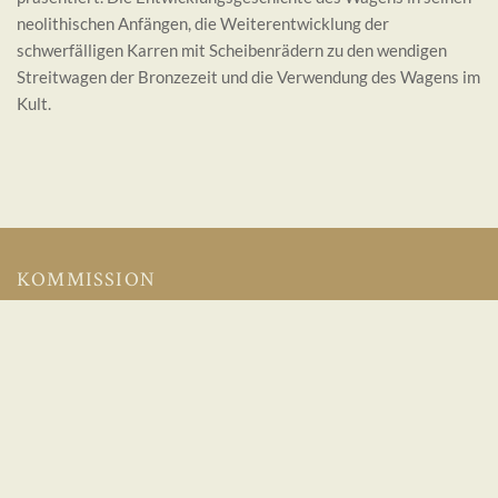
neolithischen Anfängen, die Weiterentwicklung der
schwerfälligen Karren mit Scheibenrädern zu den wendigen
Streitwagen der Bronzezeit und die Verwendung des Wagens im
Kult.
KOMMISSION
Geschichte, Förderung, Satzung und Downloads
Jahrestagungen
Impressum
Datenschutz
KONTAKT
Archäologische Kommission für Niedersachsen e. V.
c/o Ostfriesische Landschaft - Archäologischer Dienst