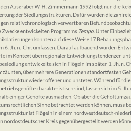
 den Ausgräber W. H. Zimmermann 1992 folgt nun die Rek
rtung der Siedlungsstrukturen. Dafür wurden die zahlrei
igen relativchronologisch verwertbaren Befundbeobachtunge
e Zwecke entwickelten Programms
Tempo
. Unter Einbezie
ikdatierungen konnten auf diese Weise 17 Bebauungsphase
um 6. Jh. n. Chr. umfassen. Darauf aufbauend wurden Entwi
te im Kontext überregionaler Entwicklungstendenzen unt
esiedlung entwickelte sich in Flögeln im späten 1. Jh. n. 
mzäunten, über mehrere Generationen standortfesten Gehö
ungsstruktur wieder offener und unsteter. Während für die k
triebsgehöfte charakteristisch sind, lassen sich im 5. Jh.
halb einiger Gehöfte ausmachen. Ob aber die Gehöftumzä
tumsrechtlichen Sinne betrachtet werden können, muss bez
ungsstruktur ist Flögeln in einem nordwestdeutsch-niederl
in nordostdeutscher Kreis gegenübergestellt werden könn