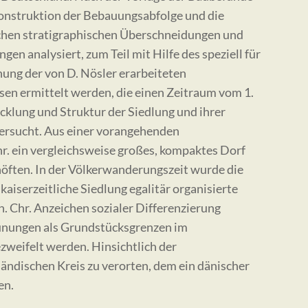
onstruktion der Bebauungsabfolge und die
chen stratigraphischen Überschneidungen und
n analysiert, zum Teil mit Hilfe des speziell für
hung der von D. Nösler erarbeiteten
n ermittelt werden, die einen Zeitraum vom 1.
cklung und Struktur der Siedlung und ihrer
ersucht. Aus einer vorangehenden
Chr. ein vergleichsweise großes, kompaktes Dorf
ften. In der Völkerwanderungszeit wurde die
aiserzeitliche Siedlung egalitär organisierte
 n. Chr. Anzeichen sozialer Differenzierung
unungen als Grundstücksgrenzen im
weifelt werden. Hinsichtlich der
ändischen Kreis zu verorten, dem ein dänischer
en.