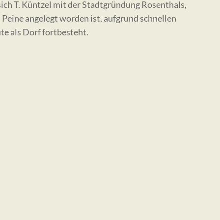
ich T. Küntzel mit der Stadtgründung Rosenthals,
 Peine angelegt worden ist, aufgrund schnellen
e als Dorf fortbesteht.
VORSTAND
Dr. Jan F. Kegler
Vorsitzender
Dr. Markus C. Blaich
2. Vorsitzender
Axel Friederichs M.A.
Schatzmeister
Ute Bartelt M.A.
Schriftführerin