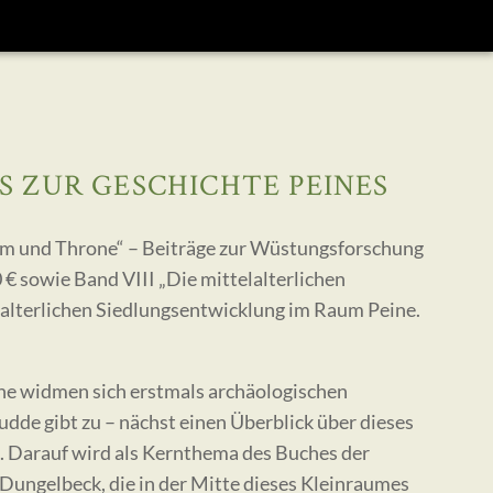
S ZUR GESCHICHTE PEINES
rum und Throne“ – Beiträge zur Wüstungsforschung
 € sowie Band VIII „Die mittelalterlichen
lalterlichen Siedlungsentwicklung im Raum Peine.
ne widmen sich erstmals archäologischen
dde gibt zu – nächst einen Überblick über dieses
 Darauf wird als Kernthema des Buches der
ungelbeck, die in der Mitte dieses Kleinraumes