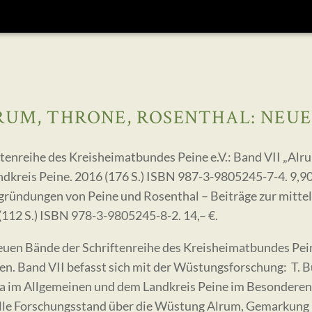
RUM, THRONE, ROSENTHAL: NEUE
ftenreihe des Kreisheimatbundes Peine e.V.: Band VII „Al
ndkreis Peine. 2016 (176 S.) ISBN 987-3-9805245-7-4. 9,90
gründungen von Peine und Rosenthal – Beiträge zur mitte
(112 S.) ISBN 978-3-9805245-8-2. 14,– €.
euen Bände der Schriftenreihe des Kreisheimatbundes Pei
n. Band VII befasst sich mit der Wüstungsforschung: T. Bu
 im Allgemeinen und dem Landkreis Peine im Besonderen.
lle Forschungsstand über die Wüstung Alrum, Gemarkung D