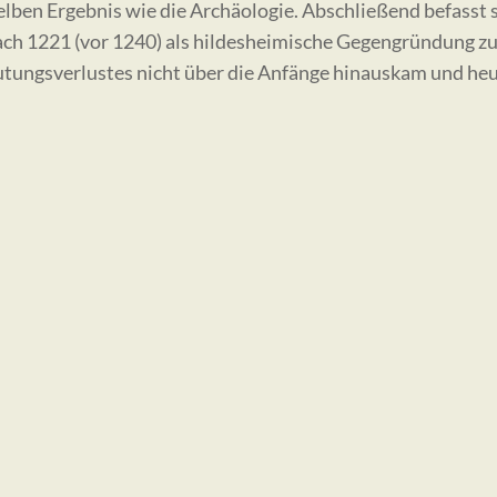
lben Ergebnis wie die Archäologie. Abschließend befasst s
ach 1221 (vor 1240) als hildesheimische Gegengründung zu
tungsverlustes nicht über die Anfänge hinauskam und heut
KONTAKT
Archäologische Kommission für Niedersachsen e. V.
c/o Ostfriesische Landschaft - Archäologischer Dienst
Postfach 1580
D-26585 Aurich
vorstand@ak-niedersachsen.de