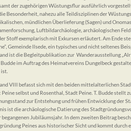
, samt der zugehörigen Wüstungsflur ausführlich vorgestell
die Besonderheit, nahezu alle Teildisziplinen der Wüstungs
ikalischen, mündlichen Überlieferung (Sagen) und Onomast
amenforschung, Luftbildarchäologie, archäologischen Fel
er Stoff exemplarisch mit Exkursen erläutert. Am Ende stell
ne“, Gemeinde Ilsede, ein typisches und nicht seltenes Bei
and ist die Begleitpublikation zur Wanderausstellung „Al
. Budde im Auftrag des Heimatvereins Dungelbeck gestalt
ist.
and VIII befasst sich mit den beiden mittelalterlichen St
: Peine selbst und Rosenthal, Stadt Peine. T. Budde stellt
hungsstand zur Entstehung und frühen Entwicklung der Sta
nis ist die archäologische Datierung des Stadtgründungsvo
r begangenen Jubiläumsjahr. In dem zweiten Beitrag beschäf
gründung Peines aus historischer Sicht und kommt durch e